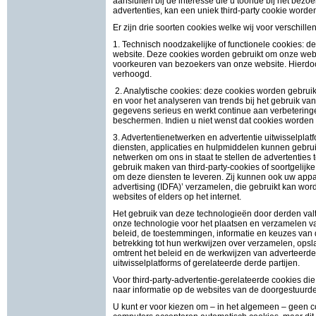
aansluiten bij de interesse die u toonde bij het bez
advertenties, kan een uniek third-party cookie worde
Er zijn drie soorten cookies welke wij voor verschil
1. Technisch noodzakelijke of functionele cookies: d
website. Deze cookies worden gebruikt om onze webs
voorkeuren van bezoekers van onze website. Hierdo
verhoogd.
2. Analytische cookies: deze cookies worden gebruik
en voor het analyseren van trends bij het gebruik v
gegevens serieus en werkt continue aan verbeterin
beschermen. Indien u niet wenst dat cookies worden g
3. Advertentienetwerken en advertentie uitwisselplat
diensten, applicaties en hulpmiddelen kunnen gebrui
netwerken om ons in staat te stellen de advertenties
gebruik maken van third-party-cookies of soortgelijk
om deze diensten te leveren. Zij kunnen ook uw apparaa
advertising (IDFA)’ verzamelen, die gebruikt kan wo
websites of elders op het internet.
Het gebruik van deze technologieën door derden valt 
onze technologie voor het plaatsen en verzamelen va
beleid, de toestemmingen, informatie en keuzes van
betrekking tot hun werkwijzen over verzamelen, ops
omtrent het beleid en de werkwijzen van adverteerde
uitwisselplatforms of gerelateerde derde partijen.
Voor third-party-advertentie-gerelateerde cookies di
naar informatie op de websites van de doorgestuurde 
U kunt er voor kiezen om – in het algemeen – geen 