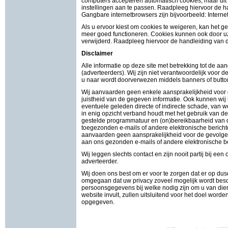
computers accepteren automatisch cookies, maar dit
instellingen aan te passen. Raadpleeg hiervoor de h
Gangbare internetbrowsers zijn bijvoorbeeld: Interne
Als u ervoor kiest om cookies te weigeren, kan het 
meer goed functioneren. Cookies kunnen ook door uze
verwijderd. Raadpleeg hiervoor de handleiding van d
Disclaimer
Alle informatie op deze site met betrekking tot de a
(adverteerders). Wij zijn niet verantwoordelijk voor 
u naar wordt doorverwezen middels banners of button
Wij aanvaarden geen enkele aansprakelijkheid voor d
juistheid van de gegeven informatie. Ook kunnen wij
eventuele geleden directe of indirecte schade, van we
in enig opzicht verband houdt met het gebruik van de 
gestelde programmatuur en (on)bereikbaarheid van d
toegezonden e-mails of andere elektronische bericht
aanvaarden geen aansprakelijkheid voor de gevolgen 
aan ons gezonden e-mails of andere elektronische be
Wij leggen slechts contact en zijn nooit partij bij ee
adverteerder.
Wij doen ons best om er voor te zorgen dat er op d
omgegaan dat uw privacy zoveel mogelijk wordt bes
persoonsgegevens bij welke nodig zijn om u van dien
website invult, zullen uitsluitend voor het doel word
opgegeven.