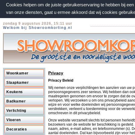
Cookies helpen om de juiste gebruikerservaring te hebben bij ee
van onze diensten, gaat u ermee akkoord dat wij cookies gebruik
zondag 9 augustus 2026, 15:11 uur
Welkom bij Showroomkorting.nl
Privacy
Woonkamer
Privacy Beleid
Slaapkamer
Wij nemen onze verplichtingen ten aanzien van uw p
persoonsgegevens zeer serieus. Wij hebben dan ook
Keukens
maatregelen genomen om ervoor te zorgen dat de ov
verlopen. Wij verzoeken u om ons privacybeleid aan
Badkamer
wijze en voor welke doeleinden wij persoonsgegev
verstrekken, verleent u toestemming voor de verwer
Verlichting
omschreven in dit privacybeleid.
Vloeren
Onze website verzamelt slechts tot personen herleidbar
bezoekers van de website ter beschikking is gesteld
naam, adres, e-mail adres, en telefoonnummer (s). De
Decoraties
aantal doeleinden. Dat kan bijvoorbeeld zijn voor he