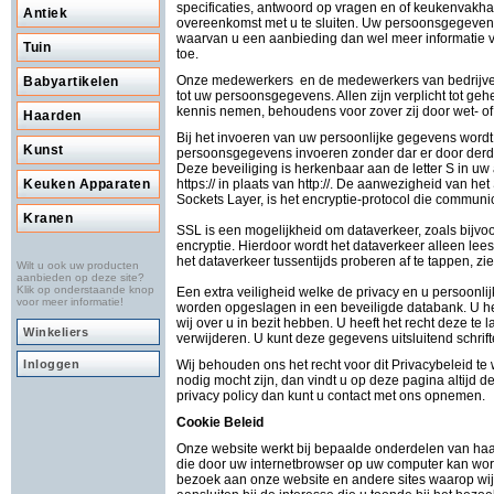
specificaties, antwoord op vragen en of keukenvakhan
Antiek
overeenkomst met u te sluiten. Uw persoonsgegevens 
waarvan u een aanbieding dan wel meer informatie van
Tuin
toe.
Onze medewerkers en de medewerkers van bedrijven
Babyartikelen
tot uw persoonsgegevens. Allen zijn verplicht tot 
kennis nemen, behoudens voor zover zij door wet- o
Haarden
Bij het invoeren van uw persoonlijke gegevens wordt
Kunst
persoonsgegevens invoeren zonder dar er door de
Deze beveiliging is herkenbaar aan de letter S in 
https:// in plaats van http://. De aanwezigheid van he
Keuken Apparaten
Sockets Layer, is het encryptie-protocol die communica
Kranen
SSL is een mogelijkheid om dataverkeer, zoals bijvoo
encryptie. Hierdoor wordt het dataverkeer alleen leesb
het dataverkeer tussentijds proberen af te tappen, zi
Wilt u ook uw producten
aanbieden op deze site?
Klik op onderstaande knop
Een extra veiligheid welke de privacy en u persoonli
voor meer informatie!
worden opgeslagen in een beveiligde databank. U hee
wij over u in bezit hebben. U heeft het recht deze te 
Winkeliers
verwijderen. U kunt deze gegevens uitsluitend schrif
Wij behouden ons het recht voor dit Privacybeleid te 
Inloggen
nodig mocht zijn, dan vindt u op deze pagina altijd 
privacy policy dan kunt u contact met ons opnemen.
Cookie Beleid
Onze website werkt bij bepaalde onderdelen van haa
die door uw internetbrowser op uw computer kan wor
bezoek aan onze website en andere sites waarop wij 