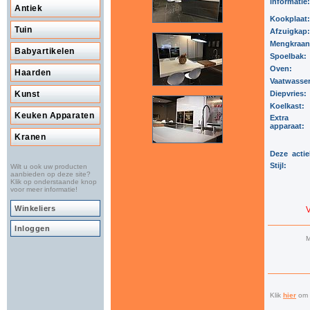
informatie:
Antiek
Kookplaat
Tuin
Afzuigkap
Mengkraa
Babyartikelen
Spoelbak:
Oven:
Haarden
Vaatwasse
Kunst
Diepvries:
Koelkast:
Keuken Apparaten
Extra
apparaat:
Kranen
Deze actie
Stijl:
Wilt u ook uw producten
aanbieden op deze site?
Klik op onderstaande knop
voor meer informatie!
Winkeliers
Inloggen
M
Klik
hier
om a