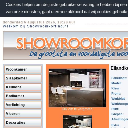
Cookies helpen om de juiste gebruikerservaring te hebben bij ee
van onze diensten, gaat u ermee akkoord dat wij cookies gebruik
donderdag 6 augustus 2026, 18:28 uur
Welkom bij Showroomkorting.nl
Eilandk
Woonkamer
Slaapkamer
Fabrikant:
Model:
Keukens
Kleur:
Front:
Badkamer
Werkblad:
Werkhoog
Verlichting
Klik om te vergroten.
Plint:
Vloeren
Grepen:
Afmetinge
Decoraties
Extra