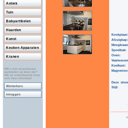
Antiek
Tuin
Babyartikelen
Haarden
Kookplaat
Kunst
Afzuigkap
Mengkraa
Keuken Apparaten
Spoelbak:
Oven:
Kranen
Vaatwasse
Koelkast:
Wilt u ook uw producten
Magnetron
aanbieden op deze site?
Klik op onderstaande knop
voor meer informatie!
Deze show
Winkeliers
Stijl:
Inloggen
M