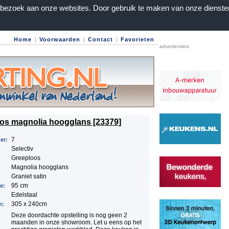
n bezoek aan onze websites. Door gebruik te maken van onze dienste
Home
|
Voorwaarden
|
Contact
|
Favorieten
advertenties:
os magnolia hoogglans [23379]
7
er:
Selectiv
Greeploos
Magnolia hoogglans
Graniet satin
95 cm
te:
Edelstaal
305 x 240cm
n:
Deze doordachte opstelling is nog geen 2
maanden in onze showroom. Let u eens op het