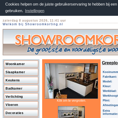
Cookies helpen om de juiste gebruikerservaring te hebben bij ee
gebruiken.
Instellingen
zaterdag 8 augustus 2026, 11:41 uur
Welkom bij Showroomkorting.nl
Greeplo
Woonkamer
Slaapkamer
Kooinumm
Fabrikant:
Keukens
Model:
Kleur:
Badkamer
Werkblad:
Werkhoog
Verlichting
Klik om te vergroten.
Plint:
Vloeren
Afmetinge
Extra
Decoraties
informatie: