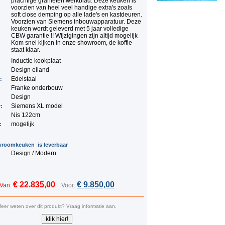
prachtige granieten werkblad. Deze keuken is
voorzien van heel veel handige extra's zoals
soft close demping op alle lade's en kastdeuren.
Voorzien van Siemens inbouwapparatuur. Deze
keuken wordt geleverd met 5 jaar volledige
CBW garantie !! Wijzigingen zijn altijd mogelijk
Kom snel kijken in onze showroom, de koffie
staat klaar.
Inductie kookplaat
:
Design eiland
:
Edelstaal
n:
Franke onderbouw
Design
Siemens XL model
r:
Nis 122cm
mogelijk
:
roomkeuken is leverbaar
Design / Modern
€ 22.835,00
€ 9.850,00
Van:
Voor:
eer weten over dit produkt? Vraag informatie aan.