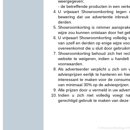
weergegeven;
- de betreffende producten in een verke
U vrijwaart Showroomkorting tegen 
bewering dat uw advertentie inbreuk
derden.
Showroomkorting is nimmer aansprake
wijze zou kunnen ontstaan door het ge
U vrijwaart Showroomkorting volledig v
van uzelf en derden op enige wijze vo
overeenkomst die u sluit door gebruikm
Showroomkorting behoud zich het rec
website te weigeren, indien u handelt
voorwaarden.
Als adverteerder verplicht u zich om
adviesprijzen eerlijk te hanteren en h
interessant te maken voor de consume
van minimaal 30% op de adviesprijzen.
Alle prijzen door u vermeld in uw adverte
Indien u zich niet volledig voegt 
gerechtigd gebruik te maken van deze 
© Showroomkorting.nl