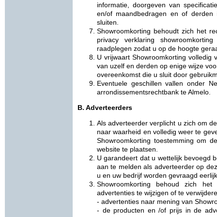
informatie, doorgeven van specificat
en/of maandbedragen en of derden i
sluiten.
Showroomkorting behoudt zich het re
privacy verklaring showroomkortin
raadplegen zodat u op de hoogte geraa
U vrijwaart Showroomkorting volledig v
van uzelf en derden op enige wijze vo
overeenkomst die u sluit door gebruikm
Eventuele geschillen vallen onder 
arrondissementsrechtbank te Almelo.
B. Adverteerders
Als adverteerder verplicht u zich om
naar waarheid en volledig weer te geve
Showroomkorting toestemming om de 
website te plaatsen.
U garandeert dat u wettelijk bevoegd b
aan te melden als adverteerder op deze
u en uw bedrijf worden gevraagd eerlijk,
Showroomkorting behoud zich het
advertenties te wijzigen of te verwijder
- advertenties naar mening van Showro
- de producten en /of prijs in de adve