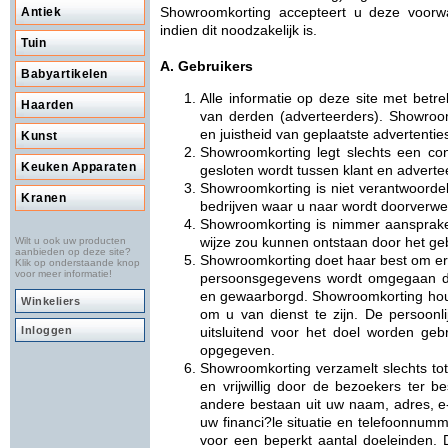
Showroomkorting accepteert u deze voorw
Antiek
indien dit noodzakelijk is.
Tuin
A. Gebruikers
Babyartikelen
Alle informatie op deze site met betr
Haarden
van derden (adverteerders). Showroom
en juistheid van geplaatste advertentie
Kunst
Showroomkorting legt slechts een cont
Keuken Apparaten
gesloten wordt tussen klant en adverte
Showroomkorting is niet verantwoordel
Kranen
bedrijven waar u naar wordt doorverwe
Showroomkorting is nimmer aansprake
wijze zou kunnen ontstaan door het ge
Wilt u ook uw producten
aanbieden op deze site?
Showroomkorting doet haar best om er 
Klik op onderstaande knop
voor meer informatie!
persoonsgegevens wordt omgegaan da
en gewaarborgd. Showroomkorting houdt
Winkeliers
om u van dienst te zijn. De persoonli
Inloggen
uitsluitend voor het doel worden geb
opgegeven.
Showroomkorting verzamelt slechts tot 
en vrijwillig door de bezoekers ter b
andere bestaan uit uw naam, adres, e
uw financi?le situatie en telefoonnumm
voor een beperkt aantal doeleinden. D