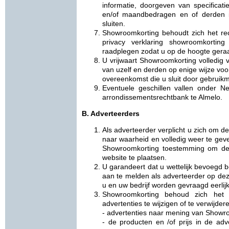
informatie, doorgeven van specificat
en/of maandbedragen en of derden i
sluiten.
Showroomkorting behoudt zich het re
privacy verklaring showroomkortin
raadplegen zodat u op de hoogte geraa
U vrijwaart Showroomkorting volledig v
van uzelf en derden op enige wijze vo
overeenkomst die u sluit door gebruikm
Eventuele geschillen vallen onder 
arrondissementsrechtbank te Almelo.
B. Adverteerders
Als adverteerder verplicht u zich om
naar waarheid en volledig weer te geve
Showroomkorting toestemming om de 
website te plaatsen.
U garandeert dat u wettelijk bevoegd b
aan te melden als adverteerder op deze
u en uw bedrijf worden gevraagd eerlijk,
Showroomkorting behoud zich het
advertenties te wijzigen of te verwijder
- advertenties naar mening van Showro
- de producten en /of prijs in de adve