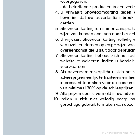
weergegeven;
- de betreffende producten in een verke
U vrijwaart Showroomkorting tegen 
bewering dat uw advertentie inbreuk
derden.
Showroomkorting is nimmer aansprake
wijze zou kunnen ontstaan door het ge
U vrijwaart Showroomkorting volledig v
van uzelf en derden op enige wijze vo
overeenkomst die u sluit door gebruikm
Showroomkorting behoud zich het rec
website te weigeren, indien u handelt
voorwaarden.
Als adverteerder verplicht u zich om
adviesprijzen eerlijk te hanteren en h
interessant te maken voor de consume
van minimaal 30% op de adviesprijzen.
Alle prijzen door u vermeld in uw adverte
Indien u zich niet volledig voegt 
gerechtigd gebruik te maken van deze 
© Showroomkorting.nl