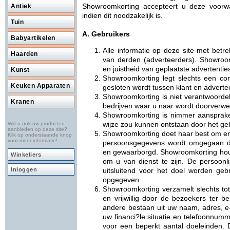
Showroomkorting accepteert u deze voorw
Antiek
indien dit noodzakelijk is.
Tuin
A. Gebruikers
Babyartikelen
Alle informatie op deze site met betr
Haarden
van derden (adverteerders). Showroom
en juistheid van geplaatste advertentie
Kunst
Showroomkorting legt slechts een cont
Keuken Apparaten
gesloten wordt tussen klant en adverte
Showroomkorting is niet verantwoordel
Kranen
bedrijven waar u naar wordt doorverwe
Showroomkorting is nimmer aansprake
wijze zou kunnen ontstaan door het ge
Wilt u ook uw producten
aanbieden op deze site?
Showroomkorting doet haar best om er 
Klik op onderstaande knop
voor meer informatie!
persoonsgegevens wordt omgegaan da
en gewaarborgd. Showroomkorting houdt
Winkeliers
om u van dienst te zijn. De persoonli
Inloggen
uitsluitend voor het doel worden geb
opgegeven.
Showroomkorting verzamelt slechts tot 
en vrijwillig door de bezoekers ter b
andere bestaan uit uw naam, adres, e
uw financi?le situatie en telefoonnumm
voor een beperkt aantal doeleinden. D