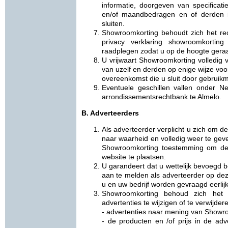
informatie, doorgeven van specificat
en/of maandbedragen en of derden i
sluiten.
Showroomkorting behoudt zich het re
privacy verklaring showroomkortin
raadplegen zodat u op de hoogte geraa
U vrijwaart Showroomkorting volledig v
van uzelf en derden op enige wijze vo
overeenkomst die u sluit door gebruikm
Eventuele geschillen vallen onder 
arrondissementsrechtbank te Almelo.
B. Adverteerders
Als adverteerder verplicht u zich om
naar waarheid en volledig weer te geve
Showroomkorting toestemming om de 
website te plaatsen.
U garandeert dat u wettelijk bevoegd b
aan te melden als adverteerder op deze
u en uw bedrijf worden gevraagd eerlijk,
Showroomkorting behoud zich het
advertenties te wijzigen of te verwijder
- advertenties naar mening van Showro
- de producten en /of prijs in de adve