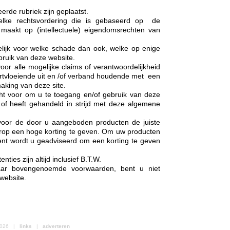
erde rubriek zijn geplaatst.
elke rechtsvordering die is gebaseerd op de
 maakt op (intellectuele) eigendomsrechten van
lijk voor welke schade dan ook, welke op enige
bruik van deze website.
oor alle mogelijke claims of verantwoordelijkheid
ortvloeiende uit en /of verband houdende met een
aking van deze site.
ht voor om u te toegang en/of gebruik van deze
 of heeft gehandeld in strijd met deze algemene
 voor de door u aangeboden producten de juiste
ierop een hoge korting te geven. Om uw producten
nt wordt u geadviseerd om een korting te geven
nties zijn altijd inclusief B.T.W.
naar bovengenoemde voorwaarden, bent u niet
website.
 2026 |
links
|
adverteren