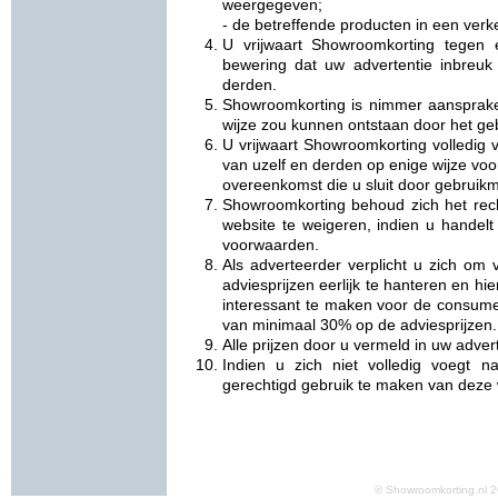
weergegeven;
- de betreffende producten in een verke
U vrijwaart Showroomkorting tegen 
bewering dat uw advertentie inbreuk
derden.
Showroomkorting is nimmer aansprake
wijze zou kunnen ontstaan door het ge
U vrijwaart Showroomkorting volledig v
van uzelf en derden op enige wijze vo
overeenkomst die u sluit door gebruikm
Showroomkorting behoud zich het rec
website te weigeren, indien u handelt
voorwaarden.
Als adverteerder verplicht u zich om
adviesprijzen eerlijk te hanteren en h
interessant te maken voor de consume
van minimaal 30% op de adviesprijzen.
Alle prijzen door u vermeld in uw adverte
Indien u zich niet volledig voegt 
gerechtigd gebruik te maken van deze 
© Showroomkorting.nl