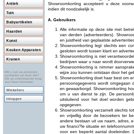
Showroomkorting accepteert u deze voorw
Antiek
indien dit noodzakelijk is.
Tuin
A. Gebruikers
Babyartikelen
Alle informatie op deze site met betr
Haarden
van derden (adverteerders). Showroom
en juistheid van geplaatste advertentie
Kunst
Showroomkorting legt slechts een cont
Keuken Apparaten
gesloten wordt tussen klant en adverte
Showroomkorting is niet verantwoordel
Kranen
bedrijven waar u naar wordt doorverwe
Showroomkorting is nimmer aansprake
wijze zou kunnen ontstaan door het ge
Wilt u ook uw producten
aanbieden op deze site?
Showroomkorting doet haar best om er 
Klik op onderstaande knop
voor meer informatie!
persoonsgegevens wordt omgegaan da
en gewaarborgd. Showroomkorting houdt
Winkeliers
om u van dienst te zijn. De persoonli
Inloggen
uitsluitend voor het doel worden geb
opgegeven.
Showroomkorting verzamelt slechts tot 
en vrijwillig door de bezoekers ter b
andere bestaan uit uw naam, adres, e
uw financi?le situatie en telefoonnumm
voor een beperkt aantal doeleinden. D