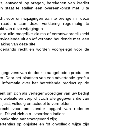
ies, antwoord op vragen, berekenen van krediet
n staat te stellen een overeenkomst met u te
cht voor om wijzigingen aan te brengen in deze
g raadt u aan deze verklaring regelmatig te
kt van deze wijzigingen.
oor alle mogelijke claims of verantwoordelijkheid
ortvloeiende uit en /of verband houdende met een
aking van deze site.
Nederlands recht en worden voorgelegd voor de
 de gegevens van de door u aangeboden producten
n. Door het plaatsen van een advertentie geeft u
informatie over het betreffende product op de
ent om zich als vertegenwoordiger van uw bedrijf
 website en verplicht zich alle gegevens die van
 juist, volledig en actueel te vermelden.
 recht voor om zonder opgaaf van redenen
en. Dit zal zich o.a. voordoen indien:
omkorting aanstootgevend zijn;
rtenties op onjuiste en /of onvolledig wijze zijn