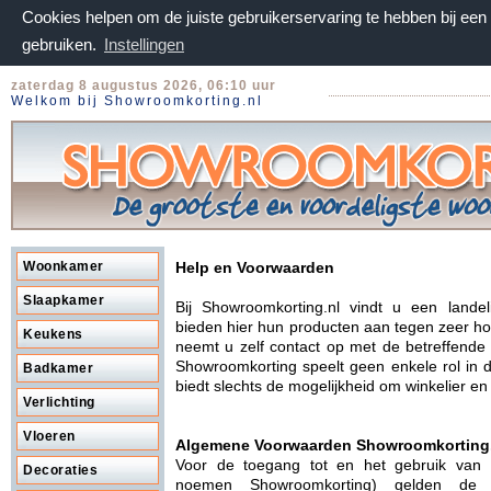
Cookies helpen om de juiste gebruikerservaring te hebben bij ee
gebruiken.
Instellingen
zaterdag 8 augustus 2026, 06:10 uur
Welkom bij Showroomkorting.nl
Woonkamer
Help en Voorwaarden
Slaapkamer
Bij Showroomkorting.nl vindt u een lande
bieden hier hun producten aan tegen zeer hog
Keukens
neemt u zelf contact op met de betreffende
Showroomkorting speelt geen enkele rol in 
Badkamer
biedt slechts de mogelijkheid om winkelier e
Verlichting
Vloeren
Algemene Voorwaarden Showroomkorting
Voor de toegang tot en het gebruik van
Decoraties
noemen Showroomkorting) gelden de 