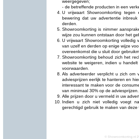
weergegeven;
- de betreffende producten in een verke
U vrijwaart Showroomkorting tegen 
bewering dat uw advertentie inbreuk
derden.
Showroomkorting is nimmer aansprake
wijze zou kunnen ontstaan door het ge
U vrijwaart Showroomkorting volledig v
van uzelf en derden op enige wijze vo
overeenkomst die u sluit door gebruikm
Showroomkorting behoud zich het rec
website te weigeren, indien u handelt
voorwaarden.
Als adverteerder verplicht u zich om
adviesprijzen eerlijk te hanteren en h
interessant te maken voor de consume
van minimaal 30% op de adviesprijzen.
Alle prijzen door u vermeld in uw adverte
Indien u zich niet volledig voegt 
gerechtigd gebruik te maken van deze 
© Showroomkorting.nl