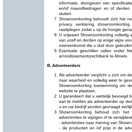
informatie, doorgeven van specificat
en/of maandbedragen en of derden i
sluiten.
Showroomkorting behoudt zich het re
privacy verklaring showroomkortin
raadplegen zodat u op de hoogte geraa
U vrijwaart Showroomkorting volledig v
van uzelf en derden op enige wijze vo
overeenkomst die u sluit door gebruikm
Eventuele geschillen vallen onder 
arrondissementsrechtbank te Almelo.
B. Adverteerders
Als adverteerder verplicht u zich om
naar waarheid en volledig weer te geve
Showroomkorting toestemming om de 
website te plaatsen.
U garandeert dat u wettelijk bevoegd b
aan te melden als adverteerder op deze
u en uw bedrijf worden gevraagd eerlijk,
Showroomkorting behoud zich het
advertenties te wijzigen of te verwijder
- advertenties naar mening van Showro
- de producten en /of prijs in de adve