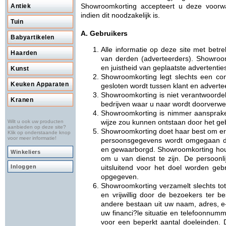
Showroomkorting accepteert u deze voorw
Antiek
indien dit noodzakelijk is.
Tuin
A. Gebruikers
Babyartikelen
Alle informatie op deze site met betr
Haarden
van derden (adverteerders). Showroom
en juistheid van geplaatste advertentie
Kunst
Showroomkorting legt slechts een cont
Keuken Apparaten
gesloten wordt tussen klant en adverte
Showroomkorting is niet verantwoordel
Kranen
bedrijven waar u naar wordt doorverwe
Showroomkorting is nimmer aansprake
wijze zou kunnen ontstaan door het ge
Wilt u ook uw producten
aanbieden op deze site?
Showroomkorting doet haar best om er 
Klik op onderstaande knop
voor meer informatie!
persoonsgegevens wordt omgegaan da
en gewaarborgd. Showroomkorting houdt
Winkeliers
om u van dienst te zijn. De persoonli
Inloggen
uitsluitend voor het doel worden geb
opgegeven.
Showroomkorting verzamelt slechts tot 
en vrijwillig door de bezoekers ter b
andere bestaan uit uw naam, adres, e
uw financi?le situatie en telefoonnumm
voor een beperkt aantal doeleinden. D