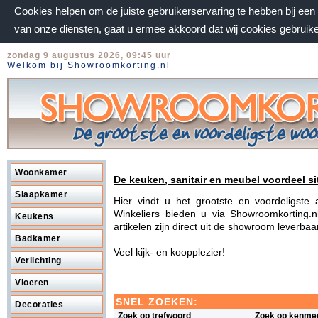
Cookies helpen om de juiste gebruikerservaring te hebben bij ee
van onze diensten, gaat u ermee akkoord dat wij cookies gebruik
zondag 9 augustus 2026, 09:45 uur
Welkom bij Showroomkorting.nl
Woonkamer
De keuken, sanitair en meubel voordeel si
Slaapkamer
Hier vindt u het grootste en voordeligst
Winkeliers bieden u via Showroomkorting.n
Keukens
artikelen zijn direct uit de showroom leverba
Badkamer
Veel kijk- en koopplezier!
Verlichting
Vloeren
SNEL ZOEKEN:
Decoraties
Zoek op trefwoord
Zoek op kenme