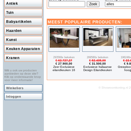
Antiek
Tuin
MEEST POPULAIRE PRODUCTEN:
Babyartikelen
Haarden
Kunst
Keuken Apparaten
293569x bekeken
269580x bekeken
196248x
Kranen
€ 62.727,27
€ 52.435,00
€ 22.
€ 27.900,00
€ 31.500,00
€ 9.
Zeer Exclusieve
Exclusieve Italiaanse
Greeploo
eilandkeuken 16
Design Eilandkeuken
hoog
Wilt u ook uw producten
aanbieden op deze site?
Klik op onderstaande knop
voor meer informatie!
© Showroomkorting.nl
Winkeliers
Inloggen