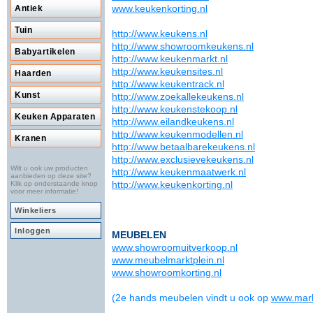
www.keukenkorting.nl
Antiek
Tuin
http://www.keukens.nl
http://www.showroomkeukens.nl
Babyartikelen
http://www.keukenmarkt.nl
http://www.keukensites.nl
Haarden
http://www.keukentrack.nl
Kunst
http://www.zoekallekeukens.nl
http://www.keukenstekoop.nl
Keuken Apparaten
http://www.eilandkeukens.nl
http://www.keukenmodellen.nl
Kranen
http://www.betaalbarekeukens.nl
http://www.exclusievekeukens.nl
Wilt u ook uw producten
http://www.keukenmaatwerk.nl
aanbieden op deze site?
http://www.keukenkorting.nl
Klik op onderstaande knop
voor meer informatie!
Winkeliers
Inloggen
MEUBELEN
www.showroomuitverkoop.nl
www.meubelmarktplein.nl
www.showroomkorting.nl
(2e hands meubelen vindt u ook op
www.mark