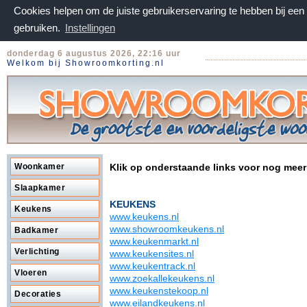
Cookies helpen om de juiste gebruikerservaring te hebben bij ee
gebruiken.
Instellingen
donderdag 6 augustus 2026, 22:16 uur
Welkom bij Showroomkorting.nl
Woonkamer
Klik op onderstaande links voor nog meer
Slaapkamer
KEUKENS
Keukens
www.keukens.nl
www.showroomkeukens.nl
Badkamer
www.keukenmarkt.nl
Verlichting
www.keukensites.nl
www.keukentrack.nl
Vloeren
www.zoekallekeukens.nl
www.keukenstekoop.nl
Decoraties
www.eilandkeukens.nl