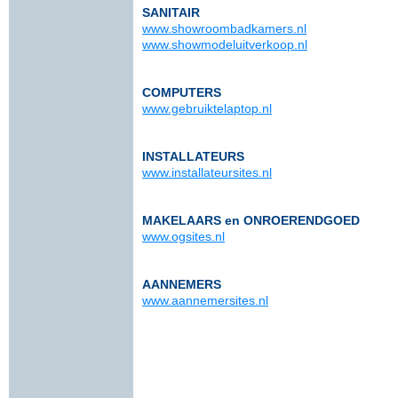
SANITAIR
www.showroombadkamers.nl
www.showmodeluitverkoop.nl
COMPUTERS
www.gebruiktelaptop.nl
INSTALLATEURS
www.installateursites.nl
MAKELAARS en ONROERENDGOED
www.ogsites.nl
AANNEMERS
www.aannemersites.nl