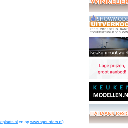
tplaats.nl
en op
www.speurders.nl
)