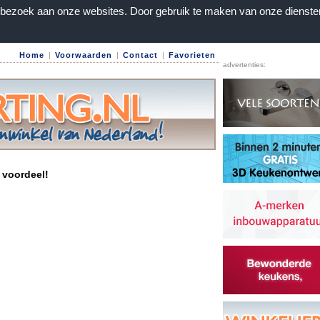
n bezoek aan onze websites. Door gebruik te maken van onze dienste
Home
|
Voorwaarden
|
Contact
|
Favorieten
advertenties:
 voordeel!