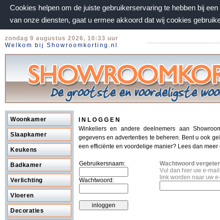
Cookies helpen om de juiste gebruikerservaring te hebben bij ee
van onze diensten, gaat u ermee akkoord dat wij cookies gebruik
zondag 9 augustus 2026, 10:33 uur
Welkom bij Showroomkorting.nl
Woonkamer
I N L O G G E N
Winkeliers en andere deelnemers aan Showroom
Slaapkamer
gegevens en advertenties te beheren. Bent u ook ge
een efficiënte en voordelige manier? Lees dan meer
Keukens
Gebruikersnaam:
Wachtwoord vergete
Badkamer
Vul dan hier uw e-mai
link worden naar uw e
Verlichting
Wachtwoord:
Vloeren
Decoraties