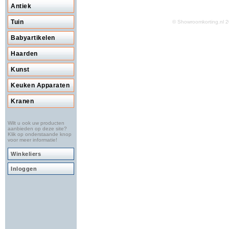
Antiek
Tuin
© Showroomkorting.nl
Babyartikelen
Haarden
Kunst
Keuken Apparaten
Kranen
Wilt u ook uw producten
aanbieden op deze site?
Klik op onderstaande knop
voor meer informatie!
Winkeliers
Inloggen