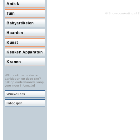
Antiek
Tuin
© Showroomkorting.nl
Babyartikelen
Haarden
Kunst
Keuken Apparaten
Kranen
Wilt u ook uw producten
aanbieden op deze site?
Klik op onderstaande knop
voor meer informatie!
Winkeliers
Inloggen