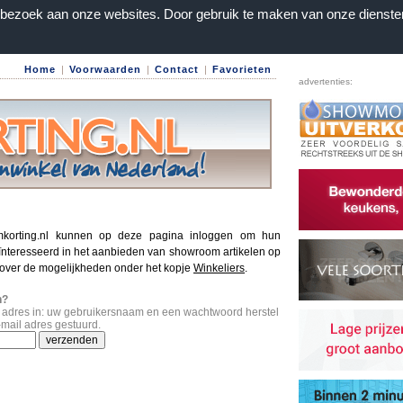
n bezoek aan onze websites. Door gebruik te maken van onze dienste
Home
|
Voorwaarden
|
Contact
|
Favorieten
advertenties:
korting.nl kunnen op deze pagina inloggen om hun
ïnteresseerd in het aanbieden van showroom artikelen op
 over de mogelijkheden onder het kopje
Winkeliers
.
n?
l adres in: uw gebruikersnaam en een wachtwoord herstel
-mail adres gestuurd.