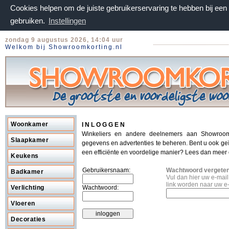
Cookies helpen om de juiste gebruikerservaring te hebben bij ee
gebruiken.
Instellingen
zondag 9 augustus 2026, 14:04 uur
Welkom bij Showroomkorting.nl
Woonkamer
I N L O G G E N
Winkeliers en andere deelnemers aan Showroom
Slaapkamer
gegevens en advertenties te beheren. Bent u ook ge
een efficiënte en voordelige manier? Lees dan meer
Keukens
Gebruikersnaam:
Wachtwoord vergete
Badkamer
Vul dan hier uw e-mai
link worden naar uw e
Verlichting
Wachtwoord:
Vloeren
Decoraties