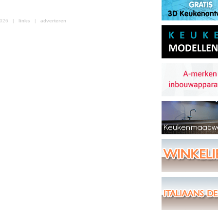
 2026 |
links
|
adverteren