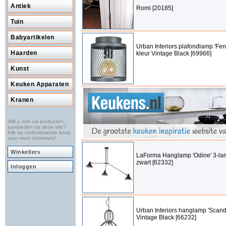
Antiek
Romi [20185]
Tuin
Babyartikelen
Urban Interiors plafondlamp 'Fe
Haarden
kleur Vintage Black [69966]
Kunst
Keuken Apparaten
Kranen
Wilt u ook uw producten
aanbieden op deze site?
Klik op onderstaande knop
voor meer informatie!
Winkeliers
LaForma Hanglamp 'Odine' 3-lam
zwart [62332]
Inloggen
Urban Interiors hanglamp 'Scand
Vintage Black [66232]