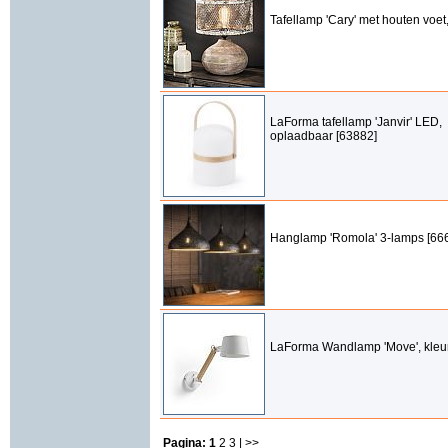
Tafellamp 'Cary' met houten voe
LaForma tafellamp 'Janvir' LED,
oplaadbaar [63882]
Hanglamp 'Romola' 3-lamps [66
LaForma Wandlamp 'Move', kleur
Pagina:
1
2
3
| >>