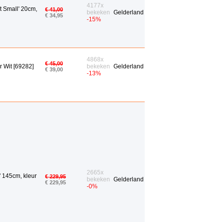
4177x
t Small' 20cm,
€ 41,00
bekeken
Gelderland
€ 34,95
-15%
4868x
€ 45,00
 Wit [69282]
bekeken
Gelderland
€ 39,00
-13%
2665x
' 145cm, kleur
€ 229,95
bekeken
Gelderland
€ 229,95
-0%