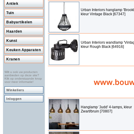
Antiek
Urban Interiors hanglamp 'Brook
Tuin
kleur Vintage Black [67347]
Babyartikelen
Haarden
Kunst
Urban Interiors wandlamp 'Vinta
kleur Rough Black [64916]
Keuken Apparaten
Kranen
Wilt u ook uw producten
aanbieden op deze site?
Klik op onderstaande knop
voor meer informatie!
Winkeliers
Inloggen
Hanglamp 'Judd' 4-lamps, kleur
Zwart/bruin [70807]