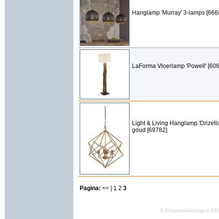
Hanglamp 'Murray' 3-lamps [666
LaForma Vloerlamp 'Powell' [60
Light & Living Hanglamp 'Drizell
goud [69782]
Pagina:
<< |
1
2
3
© Showroomkorting.nl 2