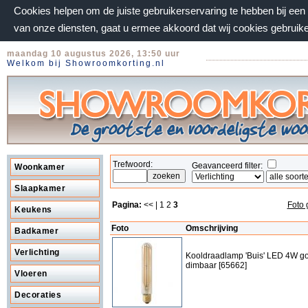
Cookies helpen om de juiste gebruikerservaring te hebben bij ee
van onze diensten, gaat u ermee akkoord dat wij cookies gebruik
maandag 10 augustus 2026, 13:50 uur
Welkom bij Showroomkorting.nl
Trefwoord:
Geavanceerd filter:
Woonkamer
Slaapkamer
Pagina:
<< |
1
2
3
Foto 
Keukens
Foto
Omschrijving
Badkamer
Verlichting
Kooldraadlamp 'Buis' LED 4W go
dimbaar [65662]
Vloeren
Decoraties