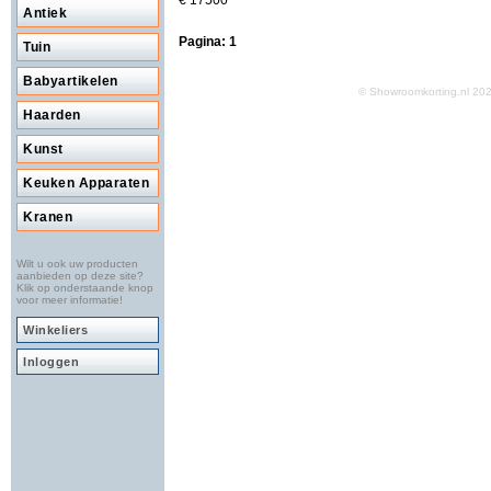
€ 17500
Antiek
Pagina:
1
Tuin
Babyartikelen
© Showroomkorting.nl 2
Haarden
Kunst
Keuken Apparaten
Kranen
Wilt u ook uw producten
aanbieden op deze site?
Klik op onderstaande knop
voor meer informatie!
Winkeliers
Inloggen