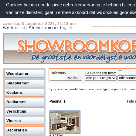
Cookies helpen om de juiste gebruikerservaring te hebben bij ee
van onze diensten, gaat u ermee akkoord dat wij cookies gebruik
zaterdag 8 augustus 2026, 21:12 uur
Welkom bij Showroomkorting.nl
Trefwoord:
Geavanceerd filter:
Woonkamer
Slaapkamer
Bij deze adverteerder kunt u o.a. de volgende producten zien:
Keukens
Pagina:
1
Foto 
Badkamer
Verlichting
Vloeren
Decoraties